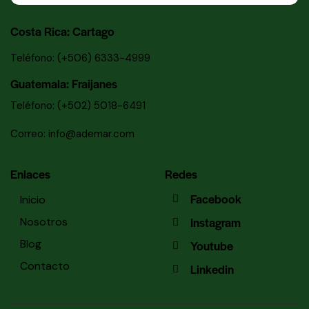
Costa Rica: Cartago
Teléfono: (+506) 6333-4999
Guatemala: Fraijanes
Teléfono: (+502) 5018-6491
Correo: info@ademar.com
Enlaces
Redes
Facebook
Inicio
Instagram
Nosotros
Blog
Youtube
Contacto
Linkedin